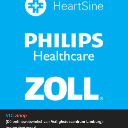
VCL
Shop
(Dé onlinewebwinkel van
Veiligheidscentrum Limburg
)
Industriestraat 6