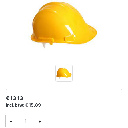
€ 13,13
Incl. btw: € 15,89
−
+