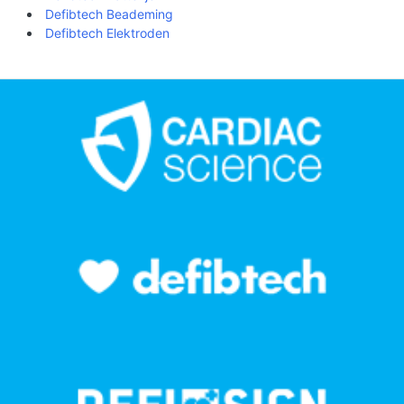
Defibtech Beademing
Defibtech Elektroden