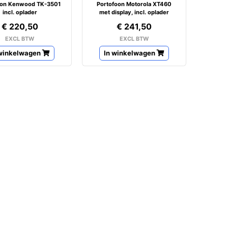
oon Kenwood TK-3501
Portofoon Motorola XT460
incl. oplader
met display, incl. oplader
€ 220,50
€ 241,50
EXCL BTW
EXCL BTW
 winkelwagen
In winkelwagen