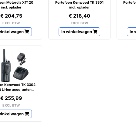
oon Motorola XT420
Portofoon Kenwood TK 3301
Portof
incl. oplader
incl. oplader
€ 204,75
€ 218,40
EXCL BTW
EXCL BTW
winkelwagen
In winkelwagen
In
oon Kenwood TK 3302
 Li-ion accu, antenne
en lader
€ 255,99
EXCL BTW
winkelwagen