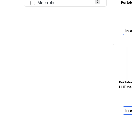
2
Motorola
Portof
In 
Portof
UHF met
In 