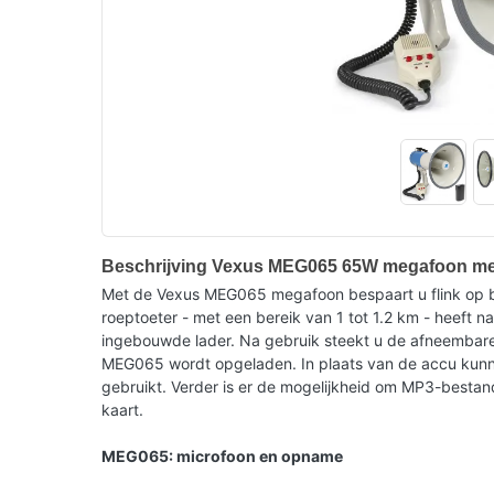
Beschrijving Vexus MEG065 65W megafoon met
Met de Vexus MEG065 megafoon bespaart u flink op ba
roeptoeter - met een bereik van 1 tot 1.2 km - heeft n
ingebouwde lader. Na gebruik steekt u de afneembare
MEG065 wordt opgeladen. In plaats van de accu kunne
gebruikt. Verder is er de mogelijkheid om MP3-bestan
kaart.
MEG065: microfoon en opname