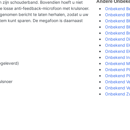
Andere Onbeke
zijn schouderband. Bovendien hoeft u niet
 losse anti-feedback-microfoon met krulsnoer.
Onbekend B
opgenomen bericht te laten herhalen, zodat u uw
Onbekend B
stem kunt sparen. De megafoon is daarnaast
Onbekend BH
Onbekend BH
Onbekend B
Onbekend Di
Onbekend E
Onbekend E
Onbekend In
egeleverd)
Onbekend M
Onbekend Ple
Onbekend Plo
ulsnoer
Onbekend Vei
Onbekend Ver
Onbekend Zw