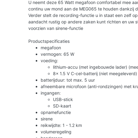
U neemt deze 65 Watt megafoon comfortabel mee aan 
continu uw mond aan de MEG065 te houden dankzij de
Verder stelt de recording-functie u in staat een zelf 
aandacht rustig op andere zaken kunt richten en uw 
voorzien van sirene-functie
Productspecificaties
megafoon
vermogen: 65 W
voeding:
lithium-accu (met ingebouwde lader) (me
8x 1.5 V C-cel-batterij (niet meegeleverd)
batterijduur: tot max. 5 uur
afneembare microfoon (anti-rondzingen) met kr
ingangen:
USB-stick
SD-kaart
opnamefunctie
sirene
reikwijdte: 1 - 1.2 km
volumeregeling