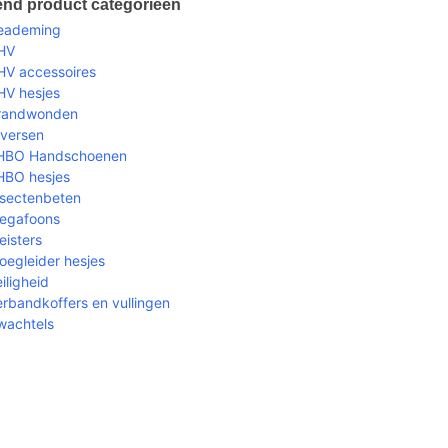
nd product categorieen
eademing
HV
V accessoires
V hesjes
randwonden
versen
HBO Handschoenen
HBO hesjes
sectenbeten
egafoons
isters
egleider hesjes
ligheid
bandkoffers en vullingen
achtels