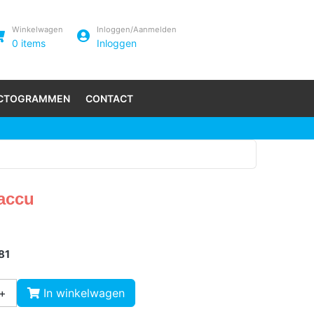
Winkelwagen
Inloggen/Aanmelden
0
items
Inloggen
ICTOGRAMMEN
CONTACT
accu
,81
+
In winkelwagen