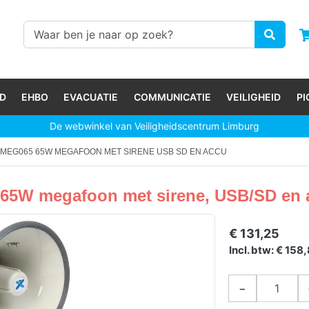
D
EHBO
EVACUATIE
COMMUNICATIE
VEILIGHEID
P
De webwinkel van Veiligheidscentrum Limburg
S MEG065 65W MEGAFOON MET SIRENE USB SD EN ACCU
 65W megafoon met sirene, USB/SD en 
€ 131,25
Incl. btw: € 158
−