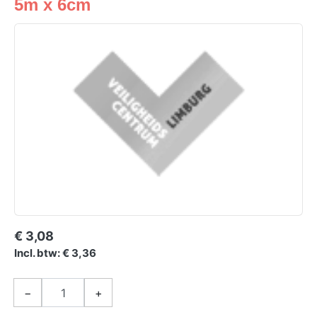
5m x 6cm
€ 3,08
Incl. btw: € 3,36
−
+