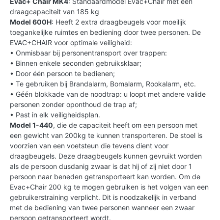
Evac+ Chair MK4
: Standaardmodel Evac+Chair met een
draagcapaciteit van 185 kg
Model 600H
: Heeft 2 extra draagbeugels voor moeilijk
toegankelijke ruimtes en bediening door twee personen. De
EVAC+CHAIR voor optimale veiligheid:
• Onmisbaar bij personentransport over trappen:
• Binnen enkele seconden gebruiksklaar;
• Door één persoon te bedienen;
• Te gebruiken bij Brandalarm, Bomalarm, Rookalarm, etc.
• Géén blokkade van de noodtrap: u loopt met andere valide
personen zonder oponthoud de trap af;
• Past in elk veiligheidsplan.
Model 1-440
, die de capaciteit heeft om een persoon met
een gewicht van 200kg te kunnen transporteren. De stoel is
voorzien van een voetsteun die tevens dient voor
draagbeugels. Deze draagbeugels kunnen gevruikt worden
als de persoon dusdanig zwaar is dat hij of zij niet door 1
persoon naar beneden getransporteert kan worden. Om de
Evac+Chair 200 kg te mogen gebruiken is het volgen van een
gebruikerstraining verplicht. Dit is noodzakelijk in verband
met de bediening van twee personen wanneer een zwaar
persoon getransporteert wordt.