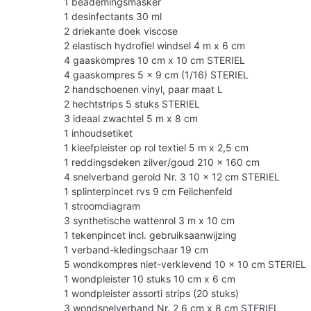
1 beademingsmasker
1 desinfectants 30 ml
2 driekante doek viscose
2 elastisch hydrofiel windsel 4 m x 6 cm
4 gaaskompres 10 cm x 10 cm STERIEL
4 gaaskompres 5 x 9 cm (1/16) STERIEL
2 handschoenen vinyl, paar maat L
2 hechtstrips 5 stuks STERIEL
3 ideaal zwachtel 5 m x 8 cm
1 inhoudsetiket
1 kleefpleister op rol textiel 5 m x 2,5 cm
1 reddingsdeken zilver/goud 210 x 160 cm
4 snelverband gerold Nr. 3 10 x 12 cm STERIEL
1 splinterpincet rvs 9 cm Feilchenfeld
1 stroomdiagram
3 synthetische wattenrol 3 m x 10 cm
1 tekenpincet incl. gebruiksaanwijzing
1 verband-kledingschaar 19 cm
5 wondkompres niet-verklevend 10 x 10 cm STERIEL
1 wondpleister 10 stuks 10 cm x 6 cm
1 wondpleister assorti strips (20 stuks)
3 wondsnelverband Nr. 2 6 cm x 8 cm STERIEL