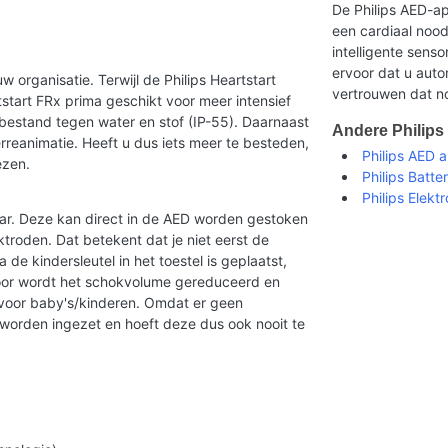
De Philips AED-ap
een cardiaal nood
intelligente sens
ervoor dat u autom
w organisatie. Terwijl de Philips Heartstart
vertrouwen dat no
tstart FRx prima geschikt voor meer intensief
 bestand tegen water en stof (IP-55). Daarnaast
Andere Philips
erreanimatie. Heeft u dus iets meer te besteden,
Philips AED 
iezen.
Philips Batter
Philips Elekt
baar. Deze kan direct in de AED worden gestoken
troden. Dat betekent dat je niet eerst de
 de kindersleutel in het toestel is geplaatst,
oor wordt het schokvolume gereduceerd en
 voor baby's/kinderen. Omdat er geen
d worden ingezet en hoeft deze dus ook nooit te