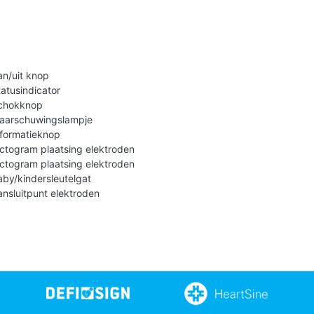
an/uit knop
tatusindicator
chokknop
aarschuwingslampje
nformatieknop
ictogram plaatsing elektroden
ictogram plaatsing elektroden
aby/kindersleutelgat
ansluitpunt elektroden