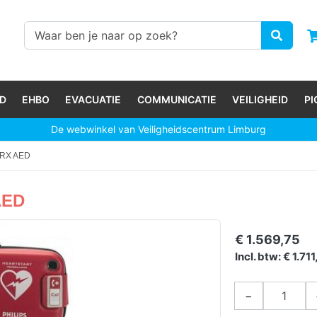
D
EHBO
EVACUATIE
COMMUNICATIE
VEILIGHEID
P
De webwinkel van Veiligheidscentrum Limburg
FRX AED
AED
€ 1.569,75
Incl. btw: € 1.71
−