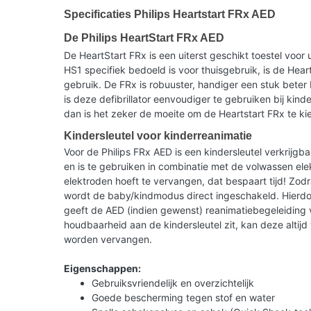
Specificaties Philips Heartstart FRx AED
De Philips HeartStart FRx AED
De HeartStart FRx is een uiterst geschikt toestel voor u
HS1 specifiek bedoeld is voor thuisgebruik, is de Hear
gebruik. De FRx is robuuster, handiger een stuk beter
is deze defibrillator eenvoudiger te gebruiken bij kind
dan is het zeker de moeite om de Heartstart FRx te k
Kindersleutel voor kinderreanimatie
Voor de Philips FRx AED is een kindersleutel verkrijg
en is te gebruiken in combinatie met de volwassen elek
elektroden hoeft te vervangen, dat bespaart tijd! Zodra
wordt de baby/kindmodus direct ingeschakeld. Hierd
geeft de AED (indien gewenst) reanimatiebegeleiding
houdbaarheid aan de kindersleutel zit, kan deze altij
worden vervangen.
Eigenschappen:
Gebruiksvriendelijk en overzichtelijk
Goede bescherming tegen stof en water