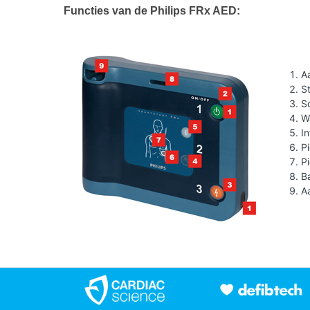
Functies van de Philips FRx AED:
A
S
S
W
I
P
P
B
A