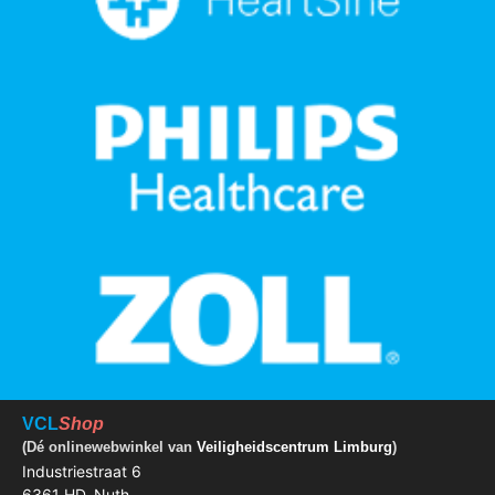
VCL
Shop
(Dé onlinewebwinkel van
Veiligheidscentrum Limburg
)
Industriestraat 6
6361 HD, Nuth